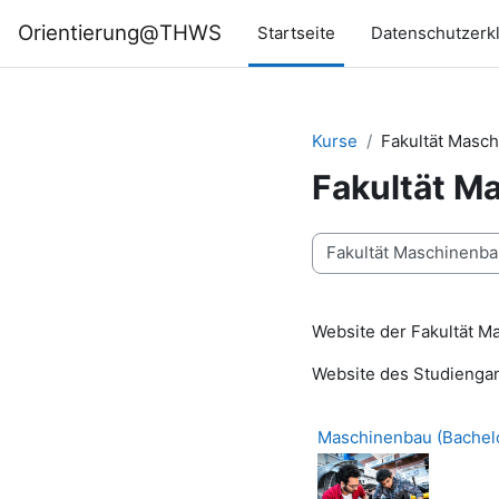
Zum Hauptinhalt
Orientierung@THWS
Startseite
Datenschutzerk
Kurse
Fakultät Masc
Fakultät M
Kursbereiche
Website der Fakultät 
Website des Studienga
Maschinenbau (Bachel