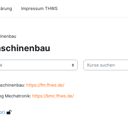
lärung
Impressum THWS
hinenbau
aschinenbau
Kurse suchen
Maschinenbau:
https://fm.fhws.de/
ng Mechatronik:
https://bmc.fhws.de/
or)