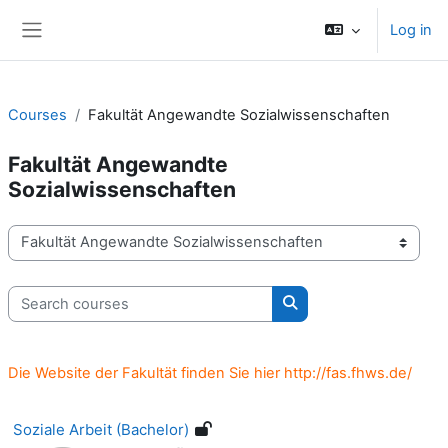
Skip to main content
Log in
Side panel
Courses
Fakultät Angewandte Sozialwissenschaften
Fakultät Angewandte
Sozialwissenschaften
Course categories
Search courses
Search courses
Die Website der Fakultät finden Sie hier
http://fas.fhws.de/
Soziale Arbeit (Bachelor)